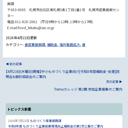
興課
〒003-0005 札幌市白石区東札幌5条1丁目1番1号 札幌市産業振興セン
ター
電話:011-820-2062 (平日9時から12時、13時から17時)
E-mail:food_kikaku@sec.or.jp
2026年4月22日
更新
カテゴリー:
食産業振興課
,
補助金
,
海外販路拡大
,
食
前の記事
【4月23日(木曜日)開催】中小ものづくり企業向け[令和8年度補助金・支援]説
明会&個別相談会のご案内
次の記事
Tremaカレッジ 第2期 参加企業募集のご案内
トピックス新着
2026年7月22日
ものづくり産業振興課
令和8年度 ものづくり企業就業環境向上補助金の第2次公募のご案内