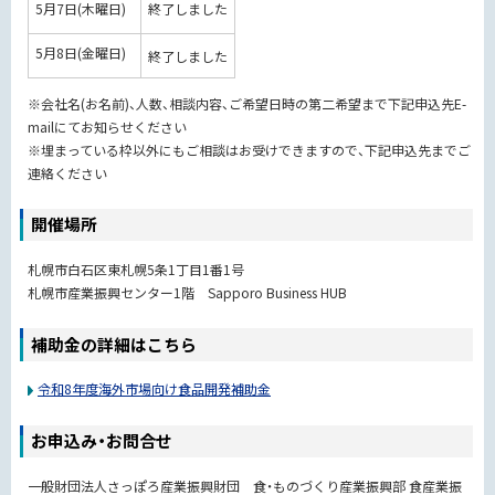
5月7日(木曜日)
終了しました
5月8日(金曜日)
終了しました
※会社名(お名前)、人数、相談内容、ご希望日時の第二希望まで下記申込先E-
mailにてお知らせください
※埋まっている枠以外にもご相談はお受けできますので、下記申込先までご
連絡ください
開催場所
札幌市白石区東札幌5条1丁目1番1号
札幌市産業振興センター1階 Sapporo Business HUB
補助金の詳細はこちら
令和8年度海外市場向け食品開発補助金
お申込み・お問合せ
一般財団法人さっぽろ産業振興財団 食・ものづくり産業振興部 食産業振