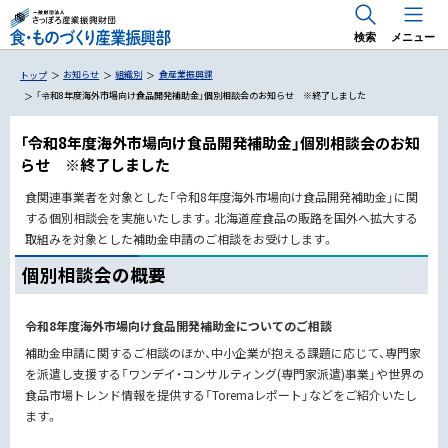
検索
メニュー
お知らせ
組織別
食産業振興課
トップ
「令和8年度海外市場向け食品開発補助金」個別相談会のお知らせ ※終了しました
「令和8年度海外市場向け食品開発補助金」個別相談会のお知
らせ ※終了しました
国内 出展支援・商談会
食関連事業者を対象とした「令和8年度海外市場向け食品開発補助金」に関
海外 出展支援・商談会
する個別相談会を実施いたします。北海道産食品の販路を国外へ拡大する
食のトレンドマーケティング「Trema」
RE 北 RE HOKKAIDO FOODS
取組みを対象とした補助金申請のご相談をお受けします。
専門家派遣事業
個別相談会の概要
海外展開のためのお役立ち情報
令和8年度海外市場向け食品開発補助金についてのご相談
補助金申請に関するご相談のほか、中小企業が抱える課題に応じて、専門家
専門家派遣・アドバイザー派遣
を派遣し支援する「ワンデイ・コンサルティング(専門家派遣)事業」や世界の
食品市場トレンド情報を提供する「Toremaレポート」などをご紹介いたし
ます。