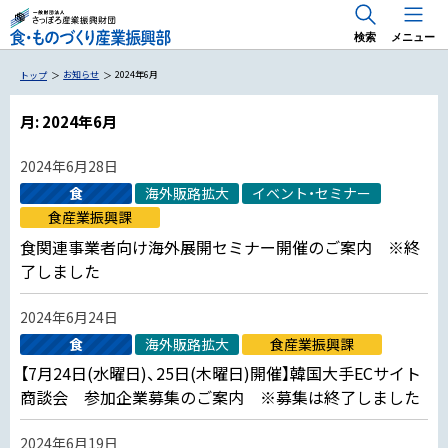
検索
メニュー
お知らせ
2024年6月
トップ
月:
2024年6月
2024年6月28日
国内 出展支援・商談会
食
海外販路拡大
イベント・セミナー
海外 出展支援・商談会
食産業振興課
食のトレンドマーケティング「Trema」
RE 北 RE HOKKAIDO FOODS
食関連事業者向け海外展開セミナー開催のご案内 ※終
専門家派遣事業
了しました
海外展開のためのお役立ち情報
2024年6月24日
食
海外販路拡大
食産業振興課
【7月24日(水曜日)、25日(木曜日)開催】韓国大手ECサイト
専門家派遣・アドバイザー派遣
商談会 参加企業募集のご案内 ※募集は終了しました
2024年6月19日