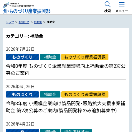
検索
メニュー
お知らせ
目的別
補助金
トップ
カテゴリー:
補助金
2026年7月22日
国内 出展支援・商談会
ものづくり
補助金
ものづくり産業振興課
海外 出展支援・商談会
食のトレンドマーケティング「Trema」
令和8年度 ものづくり企業就業環境向上補助金の第2次公
RE 北 RE HOKKAIDO FOODS
募のご案内
専門家派遣事業
海外展開のためのお役立ち情報
2026年6月26日
ものづくり
補助金
ものづくり産業振興課
令和8年度 小規模企業向け製品開発・販路拡大支援事業補
助金 第2次公募のご案内(製品開発枠のみ追加募集中)
専門家派遣・アドバイザー派遣
2026年4月22日
食
補助金
海外販路拡大