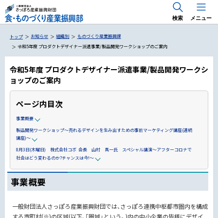
検索
メニュー
お知らせ
組織別
ものづくり産業振興課
トップ
令和5年度 プロダクトデザイナー派遣事業/製品開発ワークショップのご案内
令和5年度 プロダクトデザイナー派遣事業/製品開発ワークシ
ョップのご案内
国内 出展支援・商談会
海外 出展支援・商談会
ページ内目次
食のトレンドマーケティング「Trema」
RE 北 RE HOKKAIDO FOODS
事業概要
専門家派遣事業
製品開発ワークショップ～売れるデザインを生み出すための事前マーケティング講座(連続
講座)～
海外展開のためのお役立ち情報
8月3日(木曜日) 株式会社コボ 会長 山村 真一氏 スペシャル講演～アフターコロナで
社会はどう変わるのか?チャンスは今!～
事業概要
専門家派遣・アドバイザー派遣
一般財団法人さっぽろ産業振興財団では、さっぽろ連携中枢都市圏内を構成
する市町村(※)の区域(以下、「圏域」という。)内の中小企業の皆様にデザイ