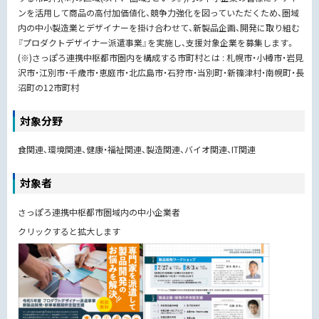
ンを活用して商品の高付加価値化、競争力強化を図っていただくため、圏域
内の中小製造業とデザイナーを掛け合わせて、新製品企画、開発に取り組む
『プロダクトデザイナー派遣事業』を実施し、支援対象企業を募集します。
(※)さっぽろ連携中枢都市圏内を構成する市町村とは : 札幌市・小樽市・岩見
沢市・江別市・千歳市・恵庭市・北広島市・石狩市・当別町・新篠津村・南幌町・長
沼町の12市町村
対象分野
食関連、環境関連、健康・福祉関連、製造関連、バイオ関連、IT関連
対象者
さっぽろ連携中枢都市圏域内の中小企業者
クリックすると拡大します