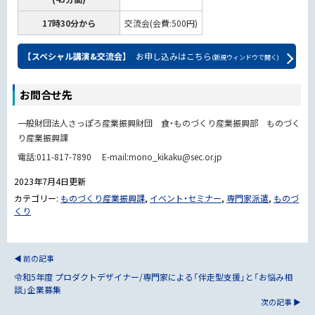
17時30分から
交流会(会費:500円)
【スペシャル講演&交流会】
お申し込みはこちら
(新規ウィンドウで開く)
お問合せ先
一般財団法人さっぽろ産業振興財団 食・ものづくり産業振興部 ものづく
り産業振興課
電話:011-817-7890 E-mail:mono_kikaku@sec.or.jp
2023年7月4日
更新
カテゴリー:
ものづくり産業振興課
,
イベント・セミナー
,
専門家派遣
,
ものづ
くり
前の記事
令和5年度 プロダクトデザイナー/専門家による「伴走型支援」と「お悩み相
談」企業募集
次の記事