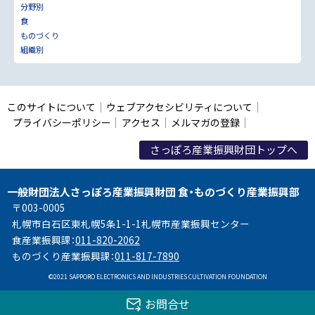
分野別
食
ものづくり
組織別
このサイトについて
ウェブアクセシビリティについて
プライバシーポリシー
アクセス
メルマガの登録
さっぽろ産業振興財団トップへ
一般財団法人さっぽろ産業振興財団 食・ものづくり産業振興部
〒003-0005
札幌市白石区東札幌5条1-1-1札幌市産業振興センター
食産業振興課：
011-820-2062
ものづくり産業振興課：
011-817-7890
©
2021 SAPPORO ELECTRONICS AND INDUSTRIES CULTIVATION FOUNDATION
お問合せ