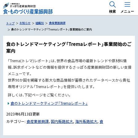
検索
メニュー
お知らせ
組織別
食産業振興課
トップ
食のトレンドマーケティング「Tremaレポート」事業開始のご案内
食のトレンドマーケティング「Tremaレポート」事業開始のご
案内
国内 出展支援・商談会
「Trema(トレマ)レポート」は、世界の食品市場の最新トレンドや原材料情
海外 出展支援・商談会
報、訴求ポイントなどの情報を提供するさっぽろ産業振興財団の新しい支援
食のトレンドマーケティング「Trema」
RE 北 RE HOKKAIDO FOODS
メニューです。
専門家派遣事業
世界90か国を網羅する膨大な商品情報が蓄積されたデータベースから貴社
専用オリジナル「Tremaレポート」を提供いたします。
海外展開のためのお役立ち情報
詳しくは、下記ページをご覧ください。
食のトレンドマーケティング「Tremaレポート」
2023年6月13日
更新
専門家派遣・アドバイザー派遣
カテゴリー:
食産業振興課
,
国内販路拡大
,
海外販路拡大
,
食