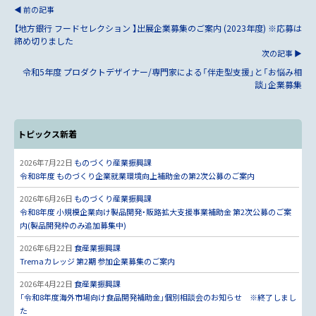
前の記事
【地方銀行 フードセレクション 】出展企業募集のご案内 (2023年度) ※応募は
締め切りました
次の記事
令和5年度 プロダクトデザイナー/専門家による「伴走型支援」と「お悩み相
談」企業募集
トピックス新着
2026年7月22日
ものづくり産業振興課
令和8年度 ものづくり企業就業環境向上補助金の第2次公募のご案内
2026年6月26日
ものづくり産業振興課
令和8年度 小規模企業向け製品開発・販路拡大支援事業補助金 第2次公募のご案
内(製品開発枠のみ追加募集中)
2026年6月22日
食産業振興課
Tremaカレッジ 第2期 参加企業募集のご案内
2026年4月22日
食産業振興課
「令和8年度海外市場向け食品開発補助金」個別相談会のお知らせ ※終了しまし
た