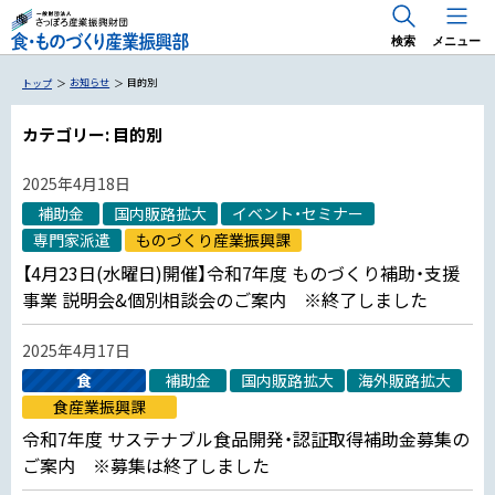
検索
メニュー
お知らせ
目的別
トップ
カテゴリー:
目的別
2025年4月18日
国内 出展支援・商談会
補助金
国内販路拡大
イベント・セミナー
海外 出展支援・商談会
専門家派遣
ものづくり産業振興課
食のトレンドマーケティング「Trema」
RE 北 RE HOKKAIDO FOODS
【4月23日(水曜日)開催】令和7年度 ものづくり補助・支援
専門家派遣事業
事業 説明会&個別相談会のご案内 ※終了しました
海外展開のためのお役立ち情報
2025年4月17日
食
補助金
国内販路拡大
海外販路拡大
食産業振興課
専門家派遣・アドバイザー派遣
令和7年度 サステナブル食品開発・認証取得補助金募集の
ご案内 ※募集は終了しました